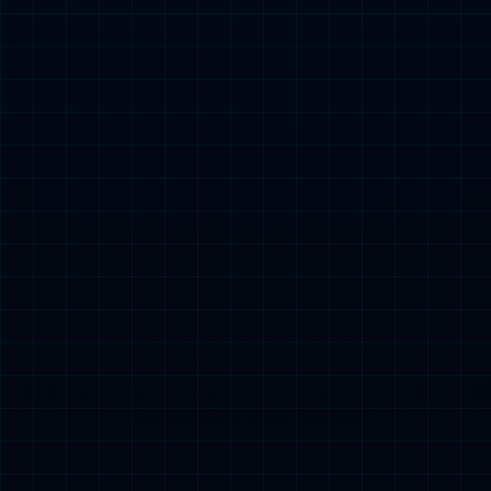
联系我们
地址：厦门市湖里区枋湖北二路1511-1515号
邮编：361006
电话：86-592-3699999