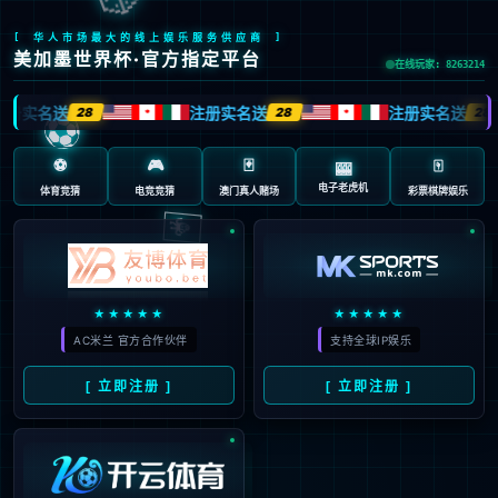

首页

智慧生活
一灯一世界

智慧管理
ballbet贝博·(中国)艾弗森官网护眼
数字教育

创新科技
01
/
02
关注我们
研发创新

关于ballbet贝博·(中国)艾弗森官网
公司介绍

新闻资讯
ballbet贝博·(中国)艾弗森官网集团
ballbet贝博·(中国)艾弗森官网官方招聘
联系我们
文化理念