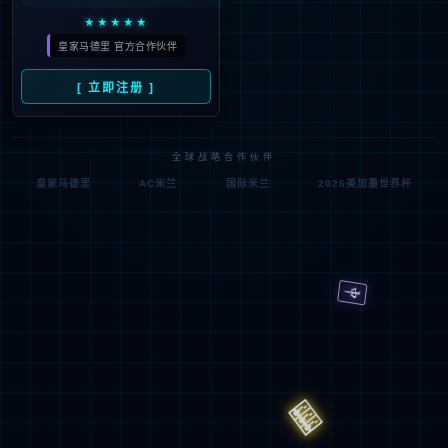
公司动态
地址：厦门市湖里区枋湖北二路1511-1515号

公司实力
服务支持
邮编：361006
媒体报道
播放完整视频

ballbet贝博·(中国)艾弗森官网泉水慈善基金会
社会责任
电话：0592-3699999
服务政策

投资者关系
热线：400-006-6611
联系我们
邮箱：ileedarson@leedarson.com（品牌招商）
行情动态
ballbet贝博·(中国)艾弗森官网护眼
ballbet贝博·(中国)艾弗森官网一灯一世界

人才招聘
公司公告
人才理念

公司治理
了解更多
ballbet贝博·(中国)艾弗森官网
信息公开及投资者保护
新闻资讯
人才招聘
了解更多
ballbet贝博·(中国)艾弗森官网品牌介绍
旗下品牌
互动交流
公司动态
人才理念

媒体报道
联系方式
法律声明

Copyright © 2020 LEEDARSON IoT All Right Reserved.
法律声明
|